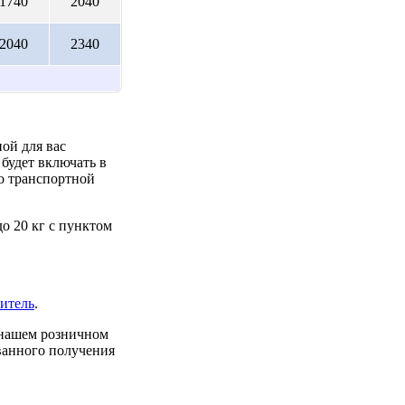
1740
2040
2040
2340
ой для вас
будет включать в
до транспортной
о 20 кг с пунктом
итель
.
 нашем розничном
ованного получения