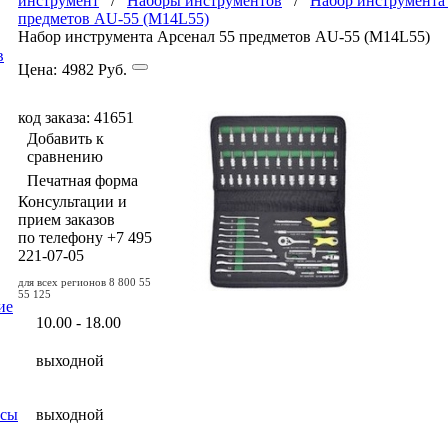
инструмент
/
Наборы инструментов
/
Набор инструмента
предметов AU-55 (M14L55)
Набор инструмента Арсенал 55 предметов AU-55 (M14L55)
в
Цена:
4982
Руб.
код заказа: 41651
Добавить к
сравнению
Печатная форма
Консультации и
прием заказов
по телефону
+7 495
221-07-05
для всех регионов
8 800 55
55 125
ие
10.00 - 18.00
выходной
осы
выходной