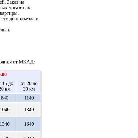
ей. Заказ на
ных магазинах.
квартиры.
 его до подъезда и
ечить
стояния от МКАД:
0.00
т 15 до
от 20 до
20 км
30 км
840
1140
1040
1340
1340
1640