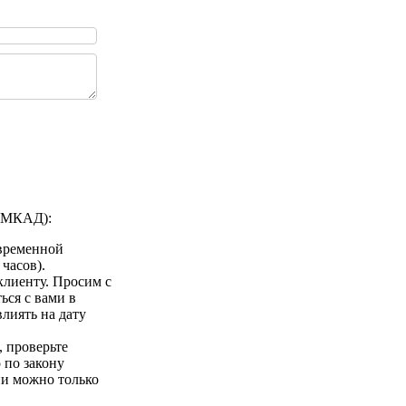
а МКАД):
 временной
 часов).
клиенту. Просим с
ься с вами в
лиять на дату
 проверьте
 по закону
ии можно только