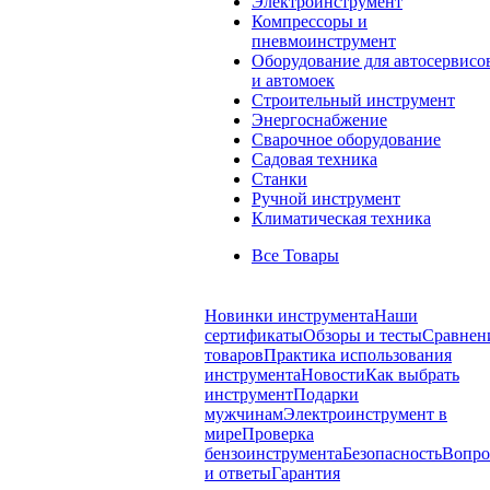
Электроинструмент
Компрессоры и
пневмоинструмент
Оборудование для автосервисо
и автомоек
Строительный инструмент
Энергоснабжение
Сварочное оборудование
Садовая техника
Станки
Ручной инструмент
Климатическая техника
Все Товары
Новинки инструмента
Наши
сертификаты
Обзоры и тесты
Сравнен
товаров
Практика использования
инструмента
Новости
Как выбрать
инструмент
Подарки
мужчинам
Электроинструмент в
мире
Проверка
бензоинструмента
Безопасность
Вопр
и ответы
Гарантия