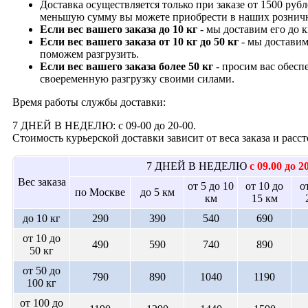
Доставка осуществляется только при заказе от 1500 рубл
меньшую сумму вы можете приобрести в наших рознич
Если вес вашего заказа до 10 кг
- мы доставим его до 
Если вес вашего заказа от 10 кг до 50 кг
- мы доставим
поможем разгрузить.
Если вес вашего заказа более 50 кг
- просим вас обесп
своеременную разгрузку своими силами.
Время работы службы доставки:
7 ДНЕЙ В НЕДЕЛЮ: с 09-00 до 20-00.
Стоимость курьерской доставки зависит от веса заказа и рас
7 ДНЕЙ В НЕДЕЛЮ
с 09.00 до 2
Вес заказа
от 5 до 10
от 10 до
о
по Москве
до 5 км
км
15 км
до 10 кг
290
390
540
690
от 10 до
490
590
740
890
50 кг
от 50 до
790
890
1040
1190
100 кг
от 100 до